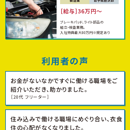
製造業
岩手県胆沢郡
［給与］36万円〜
ブレーキパッド、ライト部品の
組立・
検査業務。
入社特典最大80万円※規定あり
利用者の声
お金がないなかですぐに働ける職場をご
紹介いただき、
助かりました。
［20代 フリーター］
住み込みで働ける職場にめぐり合い、
衣食
住の心配がなくなりました。