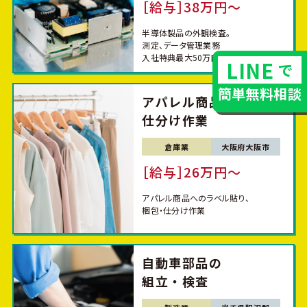
［給与］38万円〜
半導体製品の外観検査。
測定、データ管理業務
入社特典最大50万円※規定あり
LINE
で
簡単無料相談
アパレル商品の
仕分け作業
倉庫業
大阪府大阪市
［給与］26万円〜
アパレル商品へのラベル貼り、
梱包・仕分け作業
自動車部品の
組立・検査