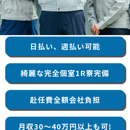
日払い、
週払い可能
綺麗な
完全個室
1R寮完備
赴任費
全額会社負担
月収
30〜40万円
以上も可!